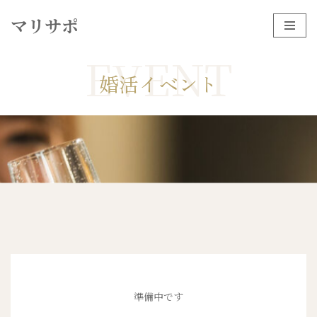
マリサポ
コ
EVENT
ン
テ
婚活イベント
ン
ツ
へ
ス
キ
ッ
プ
準備中です